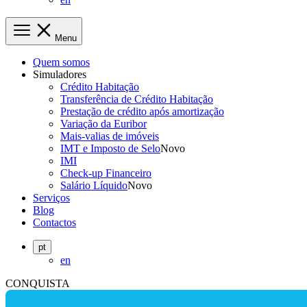
Menu
Quem somos
Simuladores
Crédito Habitação
Transferência de Crédito Habitação
Prestação de crédito após amortização
Variação da Euribor
Mais-valias de imóveis
IMT e Imposto de Selo
Novo
IMI
Check-up Financeiro
Salário Líquido
Novo
Serviços
Blog
Contactos
pt
en
CONQUISTA