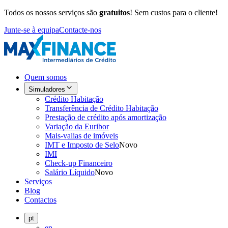
Todos os nossos serviços são
gratuitos
! Sem custos para o cliente!
Junte-se à equipa
Contacte-nos
Quem somos
Simuladores
Crédito Habitação
Transferência de Crédito Habitação
Prestação de crédito após amortização
Variação da Euribor
Mais-valias de imóveis
IMT e Imposto de Selo
Novo
IMI
Check-up Financeiro
Salário Líquido
Novo
Serviços
Blog
Contactos
pt
en